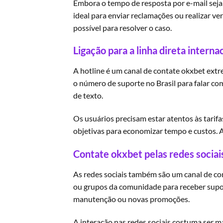
Embora o tempo de resposta por e-mail seja
ideal para enviar reclamações ou realizar v
possível para resolver o caso.
Ligação para a linha direta interna
A hotline é um canal de contate okxbet ext
o número de suporte no Brasil para falar c
de texto.
Os usuários precisam estar atentos às tarifa
objetivas para economizar tempo e custos. 
Contate okxbet pelas redes sociais
As redes sociais também são um canal de co
ou grupos da comunidade para receber supor
manutenção ou novas promoções.
A interação nas redes sociais costuma ser 