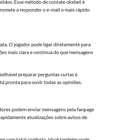
ntidos. Esse método de contate okxbet é
promete a responder o e-mail o mais rápido
ata. O jogador pode ligar diretamente para
ões mais clara e contínua do que mensagens
nselhável preparar perguntas curtas e
á pronta para ouvir todas as opiniões.
gadores podem enviar mensagens pela fanpage
rapidamente atualizações sobre avisos de
ntem com total conforto. Você também pode