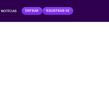
ENTRAR
REGISTRAR-SE
NOTÍCIAS