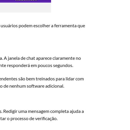
 usuários podem escolher a ferramenta que
a. A janela de chat aparece claramente no
ndente responderá em poucos segundos.
tendentes são bem treinados para lidar com
ção de nenhum software adicional.
os. Redigir uma mensagem completa ajuda a
tar o processo de verificação.