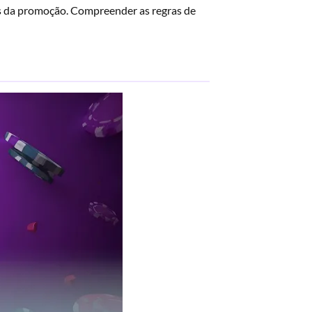
s da promoção. Compreender as regras de