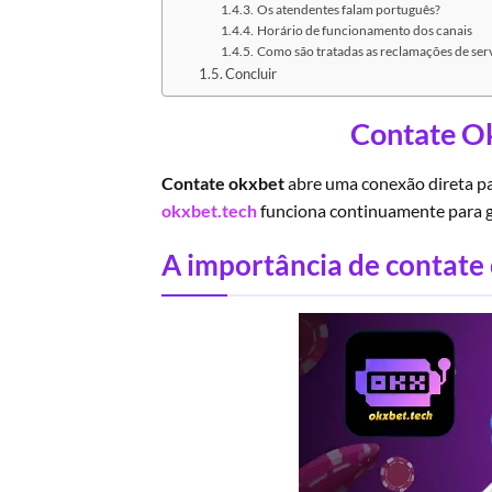
Os atendentes falam português?
Horário de funcionamento dos canais
Como são tratadas as reclamações de ser
Concluir
Contate Ok
Contate okxbet
abre uma conexão direta pa
okxbet.tech
funciona continuamente para ga
A importância de contate