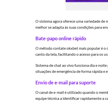
O sistema agora oferece uma variedade de 
melhor se adapta às suas condições para envi
Bate-papo online rápido
O método contate okxbet mais popular é o ch
canto da tela, facilitando o acesso para os
Sistema de chat ao vivo funciona dia e noit
situações de emergência de forma rápida e e
Envio de e-mail para suporte
O canal de e-mail é utilizado quando o mem
equipe técnica a identificar rapidamente a ca