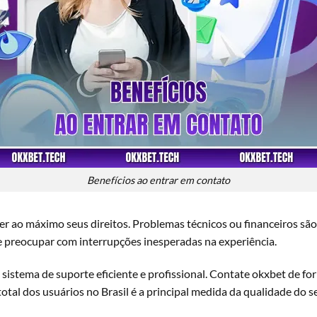
Benefícios ao entrar em contato
 ao máximo seus direitos. Problemas técnicos ou financeiros são 
 preocupar com interrupções inesperadas na experiência.
istema de suporte eficiente e profissional. Contate okxbet de fo
otal dos usuários no Brasil é a principal medida da qualidade do se