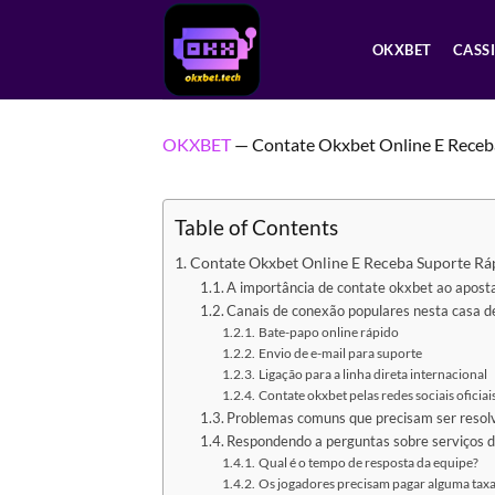
Skip
to
OKXBET
CASS
content
OKXBET
—
Contate Okxbet Online E Receba
Table of Contents
Contate Okxbet Online E Receba Suporte Ráp
A importância de contate okxbet ao apost
Canais de conexão populares nesta casa d
Bate-papo online rápido
Envio de e-mail para suporte
Ligação para a linha direta internacional
Contate okxbet pelas redes sociais oficiai
Problemas comuns que precisam ser resolv
Respondendo a perguntas sobre serviços d
Qual é o tempo de resposta da equipe?
Os jogadores precisam pagar alguma taxa 