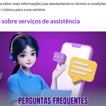
obter mais informações.Leia atentamente os termos e condiçõe
 o bónus para a sua carteira.
sobre serviços de assistência