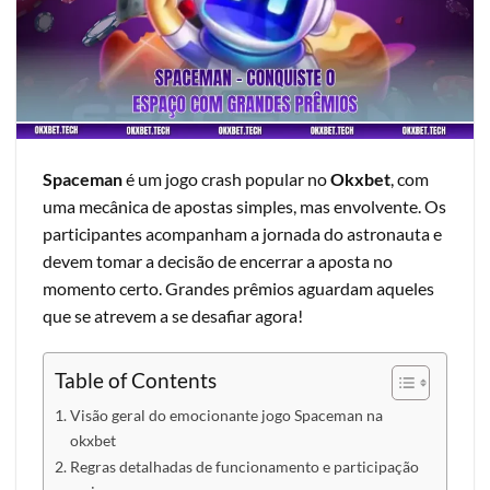
Spaceman
é um jogo crash popular no
Okxbet
, com
uma mecânica de apostas simples, mas envolvente. Os
participantes acompanham a jornada do astronauta e
devem tomar a decisão de encerrar a aposta no
momento certo. Grandes prêmios aguardam aqueles
que se atrevem a se desafiar agora!
Table of Contents
Visão geral do emocionante jogo Spaceman na
okxbet
Regras detalhadas de funcionamento e participação