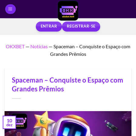
Skip
to
content
ENTRAR
REGISTRAR-SE
OKXBET
—
Notícias
—
Spaceman – Conquiste o Espaço com
Grandes Prêmios
Spaceman – Conquiste o Espaço com
Grandes Prêmios
10
dez