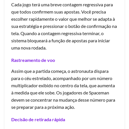
Cada jogo terá uma breve contagem regressiva para
que todos confirmem suas apostas. Você precisa
escolher rapidamente o valor que melhor se adapta à
sua estratégia e pressionar o botão de confirmação na
tela. Quando a contagem regressiva terminar, o
sistema bloqueará a função de apostas para iniciar
uma nova rodada.
Rastreamento de voo
Assim que a partida começa, o astronauta dispara
para o céu estrelado, acompanhado por um número
multiplicador exibido no centro da tela, que aumenta
à medida que ele sobe. Os jogadores de Spaceman
devem se concentrar na mudança desse número para
se preparar para a próxima ação.
Decisão de retirada rápida