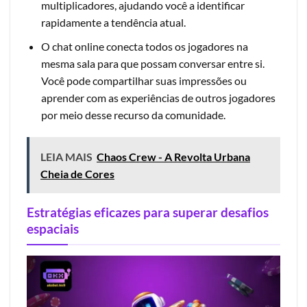
multiplicadores, ajudando você a identificar
rapidamente a tendência atual.
O chat online conecta todos os jogadores na
mesma sala para que possam conversar entre si.
Você pode compartilhar suas impressões ou
aprender com as experiências de outros jogadores
por meio desse recurso da comunidade.
LEIA MAIS
Chaos Crew - A Revolta Urbana
Cheia de Cores
Estratégias eficazes para superar desafios
espaciais