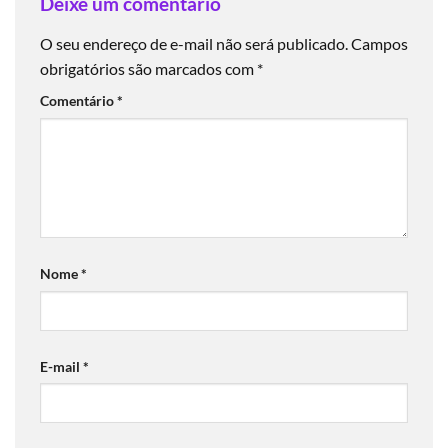
Deixe um comentário
O seu endereço de e-mail não será publicado.
Campos
obrigatórios são marcados com
*
Comentário
*
Nome
*
E-mail
*