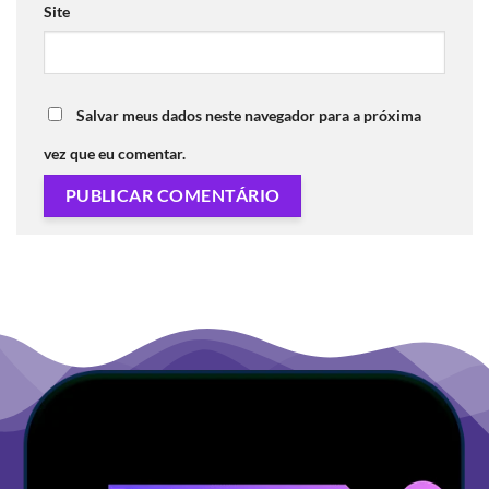
Site
Salvar meus dados neste navegador para a próxima
vez que eu comentar.