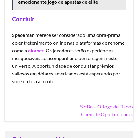
emocionante jogo de apostas de elite
Concluir
Spaceman
merece ser considerado uma obra-prima
do entretenimento online nas plataformas de renome
como a
okxbet
. Os jogadores terão experiências
inesquecíveis ao acompanhar o personagem neste
universo. A oportunidade de conquistar prêmios
valiosos em dólares americanos está esperando por
você na tela à frente.
Sic Bo – O Jogo de Dados
Cheio de Oportunidades